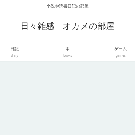
小説や読書日記の部屋
日々雑感 オカメの部屋
日記
本
ゲーム
diary
books
games