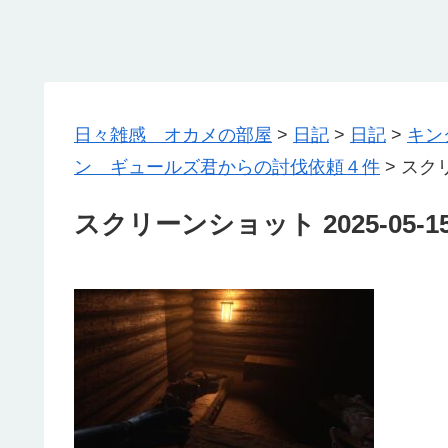
日々雑感 オカメの部屋
>
日記
>
日記
>
キン
ン ギュールズ君からの討伐依頼４件
>
スクリ
スクリーンショット 2025-05-15 