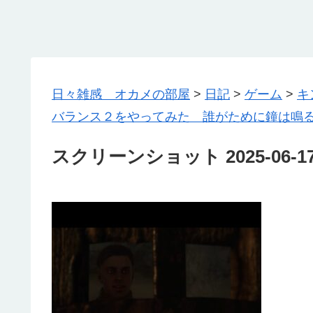
日々雑感 オカメの部屋
>
日記
>
ゲーム
>
キ
バランス２をやってみた 誰がために鐘は鳴
スクリーンショット 2025-06-17 