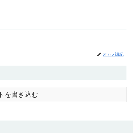
オカメ颯記
トを書き込む