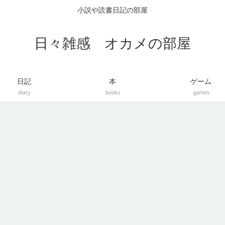
小説や読書日記の部屋
日々雑感 オカメの部屋
日記
本
ゲーム
diary
books
games