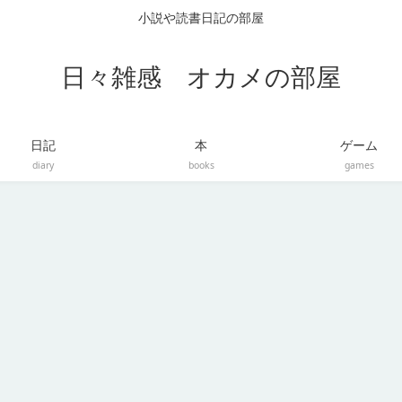
小説や読書日記の部屋
日々雑感 オカメの部屋
日記
本
ゲーム
diary
books
games