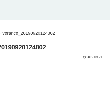
liverance_20190920124802
20190920124802
2019.09.21