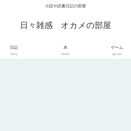
小説や読書日記の部屋
日々雑感 オカメの部屋
日記
本
ゲーム
diary
books
games