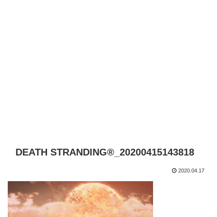
DEATH STRANDING®_20200415143818
2020.04.17