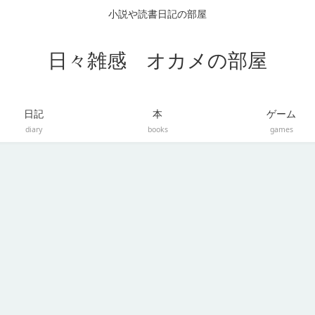
小説や読書日記の部屋
日々雑感 オカメの部屋
日記
本
ゲーム
diary
books
games