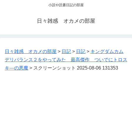
小説や読書日記の部屋
日々雑感 オカメの部屋
日々雑感 オカメの部屋
>
日記
>
日記
>
キングダムカム
デリバランス２をやってみた 最高傑作 ついでにトロス
キ―の悪魔
>
スクリーンショット 2025-08-06 131353