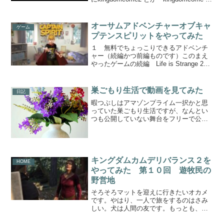
編 とか打ち込んだことか。そのたび
に、王毅将軍のお顔を拝むことになり、
いや、あのキングダムもいいんだけど、
オーサムアドベンチャーオブキャ
ゲーム
私が望ん...
プテンスピリットをやってみた
１ 無料でちょっこりできるアドベンチ
ャー（続編かつ前編ものです）このまえ
やったゲームの続編 Life is Strange 2
の前編に当たるらしいこの作品。ついに
日本語訳が付きました。もともと無料公
開されていたのですけれど、例によって
巣ごもり生活で動画を見てみた
日記
例の...
暇つぶしはアマゾンプライム一択かと思
っていた巣ごもり生活ですが、なんとい
つも公開していない舞台をフリーで公開
してくれている劇団が多数あることを発
見。期間限定ということですが、どこも
かしこも豪華なラインナップで過去の上
映作を公開です。素晴らし...
キングダムカムデリバランス２を
HOME
やってみた 第１０回 遊牧民の
野営地
そろそろマットを迎えに行きたいオカメ
です。やはり、一人で旅をするのはさみ
しい。犬は人間の友です。もっとも、古
くから人間と暮らしてきた生き物ですか