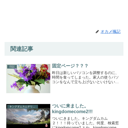
オカメ颯記
関連記事
固定ページ？？？
日記
昨日は新しいパソコンを調整するのに、
時間を食ってしまった。家人の使うパソ
コンをなんで立ち上げないといけないの
か。側で、ゆったりとテレビ番組を見て
いるのがなんとも腹立たしい。それはと
もかく、固定ページっているものなのだ
ろうか？ 商売するわけで...
ついに来ました。
キングダムカムデリバランス
kingdomecome2!!!
ついにきました。キングダムカム
２！！！待っていました。何度、検索窓
にkingdomcome2 とか kingdomcome 続