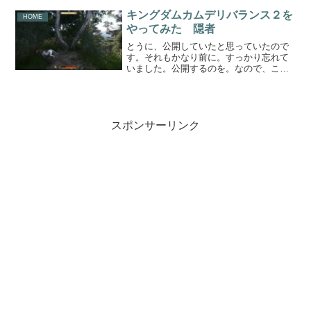
ら。ただし、野犬。お前は駄目だ。この
前、食い殺された恨みは忘れられませ
キングダムカムデリバランス２を
HOME
ん。野犬撲滅キャンペーンを...
やってみた 隠者
とうに、公開していたと思っていたので
す。それもかなり前に。すっかり忘れて
いました。公開するのを。なので、この
文章は書きなおしです。元の文章にはク
リアしたよ、報告が書かれていました。
クリアどころか、DLCも終わってるの
に。ということで、メイン...
スポンサーリンク