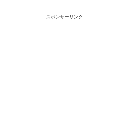
川書房さんが期間限定で公開した『コロ
ナ時代の僕ら』というエッセ...
スポンサーリンク