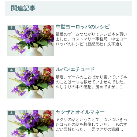
関連記事
中世ヨーロッパのレシピ
本
最近のゲームつながりでレシピ本を買い
ました。コストマリー事務局 中世ヨー
ロッパのレシピ（新紀元社）文字通り中
世ヨーロッパのレシピを紹介してくれて
いるありがたいレシピ本です。こういう
ものはなかなか表に出てくることはあり
ません。カラー刷りで、写...
ルパンエチュード
本
最近、ゲームのことばかり書いていて本
のことは一つも載せていませんでした。
久しぶりの本の感想。漫画ですが。これ
だけは絶対に紹介しておきたかった。先
日、新刊が出たルパンエチュードの四巻
です。物語は、アルセーヌ・ルパンが活
躍を始める前の時代の物語...
ヤクザとオイルマネー
本
ヤクザの話ということで、ついついきっ
たはったの話を想像していた。 ものす
ごい誤解だった。 元ヤクザの猫組
長……むちゃ頭がいい人だった。筋肉と