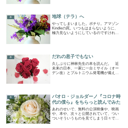
刺青のおじさんや、トレンチコートと機
関銃を持った怪しい人たちの出番はない
です。ほぼ頭脳プレイのみ。す...
地球（テラ）へ
本
やってしまいました。ポチり。アマゾン
Kindleの罠。いつもはまらないように、
極力見ないようにしているのですけれ
ど、ついつい。竹宮恵子先生の名作「地
球へ･･･」デジタル版３冊こみで３３
円･･････。昔読んで感動したことを思い
出して、ついつ...
だれの息子でもない
本
久しぶりに神林先生の本を読んだ。 近
未来の日本、一家に一台ミサイル（オー
デン改）とプルトニウム発電機が備えら
れているちょっと先に未来。そこでは、
ネット上に自分の分身となるアバターを
作成してメール処理や様々な雑事が行え
る社会になっていた。 主...
パオロ・ジョルダーノ『コロナ時
本
代の僕ら』をちらっと読んでみた
あれのせいで、無料の公演映像や、映画
や、本や、次々と公開されていて、つい
ついそういうものを見てしまう日々で
す。いかんなぁとおもいつつ、漫画や映
画に浸っているのですが。その中で、早