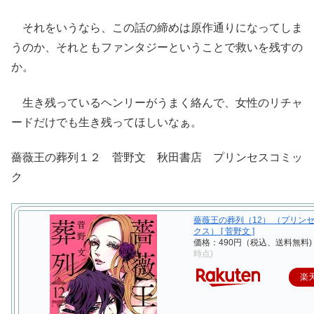
それをいうなら、この話の締めは原作通りになってしま
うのか、それともファンタジーということで救いを残すの
か。
生き残っているヘンリーがうまく絡んで、女性のリチャ
ードだけでも生き残ってほしいなぁ。
薔薇王の葬列１２ 菅野文 秋田書店 プリンセスコミッ
ク
薔薇王の葬列（12） （プリン
クス） [ 菅野文 ]
価格：490円（税込、送料無料)
時点)
楽