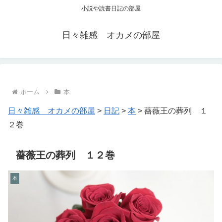
小説や読書日記の部屋
日々雑感 オカメの部屋
ホーム
本
日々雑感 オカメの部屋
>
日記
>
本
>
薔薇王の葬列 １
２巻
薔薇王の葬列 １２巻
本