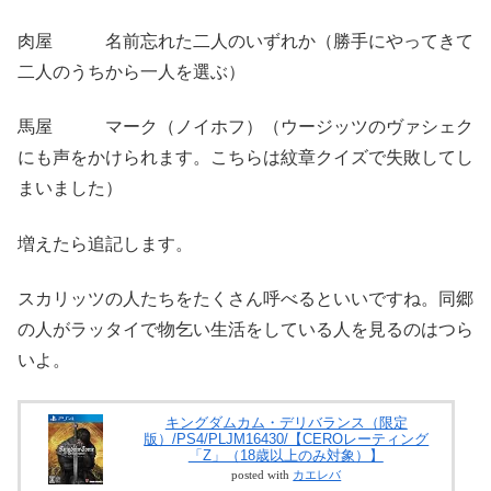
肉屋 名前忘れた二人のいずれか（勝手にやってきて
二人のうちから一人を選ぶ）
馬屋 マーク（ノイホフ）（ウージッツのヴァシェク
にも声をかけられます。こちらは紋章クイズで失敗してし
まいました）
増えたら追記します。
スカリッツの人たちをたくさん呼べるといいですね。同郷
の人がラッタイで物乞い生活をしている人を見るのはつら
いよ。
キングダムカム・デリバランス（限定
版）/PS4/PLJM16430/【CEROレーティング
「Z」（18歳以上のみ対象）】
posted with
カエレバ