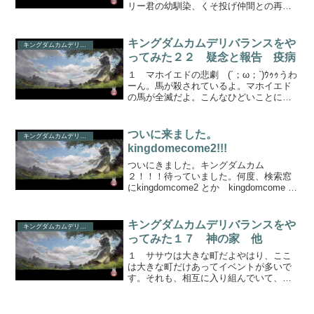
リー君の幼馴染、くそ投げ仲間との再会
とごたごた話です。彼らはヘンリー君と
は違って、ラッタイではなくササウに逃
げていました。地図上ではササウの位置
キングダムカムデリバランスをや
キングダムカムデリバランス
はスカリッツの真下です。...
ってみた２２ 疑念と報告 疫病
１ マホイエドの悲劇 (´；ω；`)ｳｩｩうわ
ーん。馬が殺されているよ。マホイエド
の馬が全滅だよ。こんなひどいことにな
るなんて。馬に何の罪があるんだ。戦馬
ジェンダを買っておいてよかった。下手
をしたらジェンダちゃんもあの死骸の中
ついに来ました。
キングダムカムデリバランス
に加わっていた...
kingdomecome2!!!
ついにきました。キングダムカム
２！！！待っていました。何度、検索窓
にkingdomcome2 とか kingdomcome 続
編 とか打ち込んだことか。そのたび
に、王毅将軍のお顔を拝むことになり、
いや、あのキングダムもいいんだけど、
キングダムカムデリバランスをや
キングダムカムデリバランス
私が望ん...
ってみた１７ 神の家 他
１ ササウは大きな町だよやはり、ここ
は大きな町だけあってイベントが多いで
す。それも、相互に入り組んでいて、ど
こまでがどのイベントだったか記憶が無
茶苦茶怪しいです。アーバンさんのイベ
ントも、イベントとイベントの間に、い