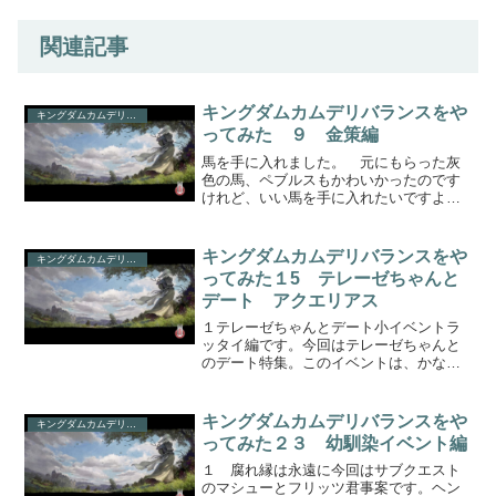
関連記事
キングダムカムデリバランスをや
キングダムカムデリバランス
ってみた ９ 金策編
馬を手に入れました。 元にもらった灰
色の馬、ペブルスもかわいかったのです
けれど、いい馬を手に入れたいですよ
ね。 ノイホフで買ったアルブラークち
ゃんです。葦毛君だよ。真っ白。アラブ
馬かな？ うっとりです。本当にきれい
キングダムカムデリバランスをや
キングダムカムデリバランス
な子です。おまけに早いし、...
ってみた１5 テレーゼちゃんと
デート アクエリアス
１テレーゼちゃんとデート小イベントラ
ッタイ編です。今回はテレーゼちゃんと
のデート特集。このイベントは、かなり
の期間を要する一連のイベントになって
います。好感度があるのかどうかはわか
りませんけれど、汚い恰好をしていくと
キングダムカムデリバランスをや
キングダムカムデリバランス
テレーゼちゃん異様に嫌が...
ってみた２３ 幼馴染イベント編
１ 腐れ縁は永遠に今回はサブクエスト
のマシューとフリッツ君事案です。ヘン