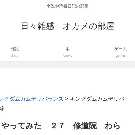
小説や読書日記の部屋
日々雑感 オカメの部屋
日記
本
ゲーム
diary
books
games
ングダムカムデリバランス
>
キングダムカムデリバ
の針
をやってみた ２７ 修道院 わら