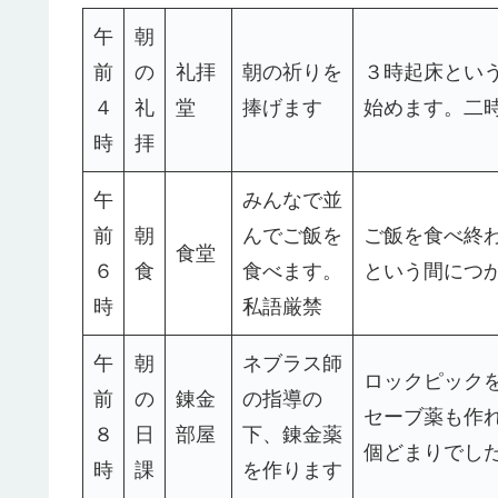
午
朝
前
の
礼拝
朝の祈りを
３時起床とい
４
礼
堂
捧げます
始めます。二
時
拝
午
みんなで並
前
朝
んでご飯を
ご飯を食べ終
食堂
６
食
食べます。
という間につ
時
私語厳禁
午
朝
ネブラス師
ロックピック
前
の
錬金
の指導の
セーブ薬も作
８
日
部屋
下、錬金薬
個どまりでし
時
課
を作ります