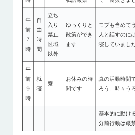
立ち
午
自
入り
ゆっくりと
モブも含めて
前
由
禁止
散策ができ
人と話すのに
７
時
区域
ます
寝していまし
時
間
以外
午
前
就
お休みの時
真の活動時間
寮
９
寝
間です
ろう。時々う
時
基本的に動け
分前行動は厳