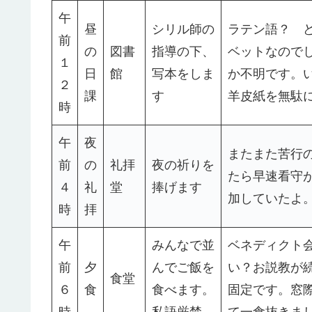
午
昼
シリル師の
ラテン語？ 
前
の
図書
指導の下、
ベットなので
１
日
館
写本をしま
か不明です。
２
課
す
羊皮紙を無駄
時
午
夜
またまた苦行
前
の
礼拝
夜の祈りを
たら早速看守
４
礼
堂
捧げます
加していたよ
時
拝
午
みんなで並
ベネディクト
前
夕
んでご飯を
い？お説教が
食堂
６
食
食べます。
固定です。窓
時
私語厳禁
て一食抜きま